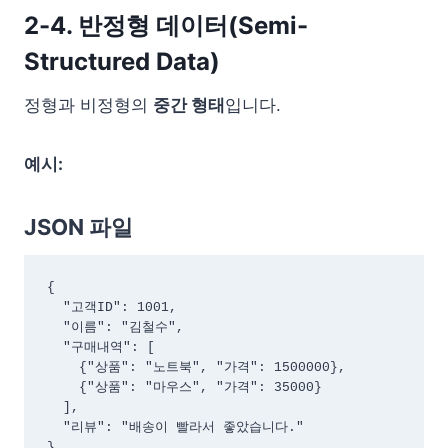
2-4. 반정형 데이터(Semi-
Structured Data)
정형과 비정형의
중간 형태
입니다.
예시:
JSON 파일
{

  "고객ID": 1001,

  "이름": "김철수",

  "구매내역": [

    {"상품": "노트북", "가격": 1500000},

    {"상품": "마우스", "가격": 35000}

  ],

  "리뷰": "배송이 빨라서 좋았습니다."

}