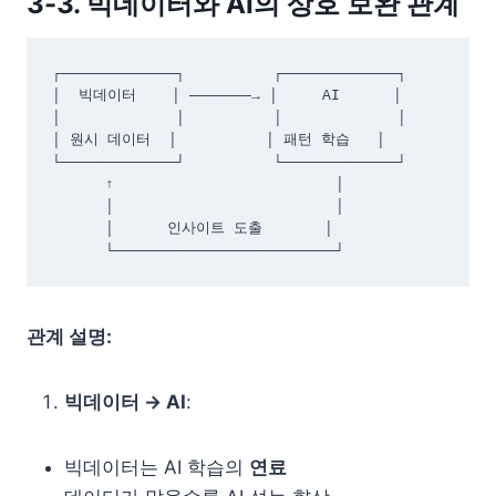
3-3. 빅데이터와 AI의 상호 보완 관계
┌─────────────┐          ┌─────────────┐

│  빅데이터    │ ───────→ │     AI      │

│             │          │             │

│ 원시 데이터  │          │ 패턴 학습   │

└─────────────┘          └─────────────┘

      ↑                         │

      │                         │

      │      인사이트 도출       │

      └─────────────────────────┘
관계 설명:
빅데이터 → AI
:
빅데이터는 AI 학습의
연료