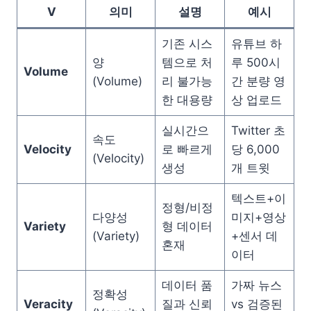
V
의미
설명
예시
기존 시스
유튜브 하
양
템으로 처
루 500시
Volume
(Volume)
리 불가능
간 분량 영
한 대용량
상 업로드
실시간으
Twitter 초
속도
Velocity
로 빠르게
당 6,000
(Velocity)
생성
개 트윗
텍스트+이
정형/비정
다양성
미지+영상
Variety
형 데이터
(Variety)
+센서 데
혼재
이터
데이터 품
가짜 뉴스
정확성
Veracity
질과 신뢰
vs 검증된