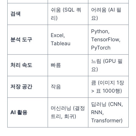
쉬움 (SQL 쿼
어려움 (AI 필
검색
리)
요)
Python,
Excel,
분석 도구
TensorFlow,
Tableau
PyTorch
느림 (GPU 필
처리 속도
빠름
요)
큼 (이미지 1장
저장 공간
작음
> 표 1000행)
딥러닝 (CNN,
머신러닝 (결정
AI 활용
RNN,
트리, 회귀)
Transformer)