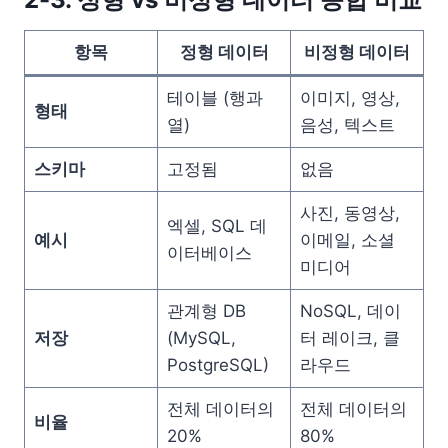
항목
정형 데이터
비정형 데이터
테이블 (행과
이미지, 영상,
형태
열)
음성, 텍스트
스키마
고정됨
없음
사진, 동영상,
엑셀, SQL 데
예시
이메일, 소셜
이터베이스
미디어
관계형 DB
NoSQL, 데이
저장
(MySQL,
터 레이크, 클
PostgreSQL)
라우드
전체 데이터의
전체 데이터의
비율
20%
80%