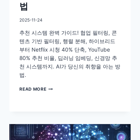
법
By
2025-11-24
DoYouKnow
추천 시스템 완벽 가이드! 협업 필터링, 콘
텐츠 기반 필터링, 행렬 분해, 하이브리드
부터 Netflix 시청 40% 단축, YouTube
80% 추천 비율, 딥러닝 임베딩, 신경망 추
천 시스템까지. AI가 당신의 취향을 아는 방
법.
[AI
READ MORE
101]
추
천
시
스
템
–