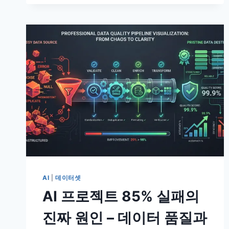
파
라
미
터
튜
닝
하
나
로
AI
성
능
2
배
–
같
AI
|
데이터셋
은
AI 프로젝트 85% 실패의
모
델,
진짜 원인 – 데이터 품질과
완
전