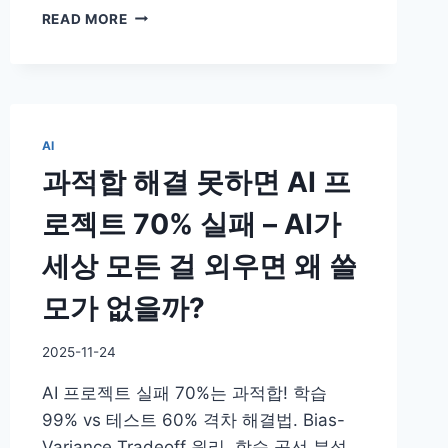
TRANSFER
READ MORE
LEARNING
으
로
100
배
적
AI
은
과적합 해결 못하면 AI 프
데
이
로젝트 70% 실패 – AI가
터
로
세상 모든 걸 외우면 왜 쓸
SOTA
달
모가 없을까?
성
–
거
By
2025-11-24
인
DoYouKnow
AI 프로젝트 실패 70%는 과적합! 학습
의
어
99% vs 테스트 60% 격차 해결법. Bias-
깨
Variance Tradeoff 원리, 학습 곡선 분석,