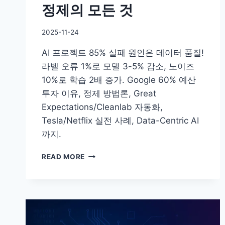
정제의 모든 것
히
다
른
By
2025-11-24
결
DoYouKnow
과
AI 프로젝트 85% 실패 원인은 데이터 품질!
의
라벨 오류 1%로 모델 3-5% 감소, 노이즈
비
10%로 학습 2배 증가. Google 60% 예산
밀
투자 이유, 정제 방법론, Great
Expectations/Cleanlab 자동화,
Tesla/Netflix 실전 사례, Data-Centric AI
까지.
AI
READ MORE
프
로
젝
트
85%
실