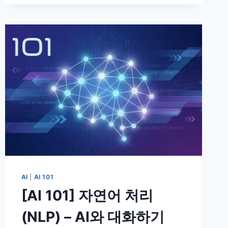
패
–
AI
가
세
상
모
든
걸
외
우
면
왜
쓸
모
가
AI
|
AI 101
없
을
[AI 101] 자연어 처리
까?
(NLP) – AI와 대화하기