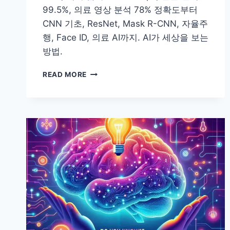
99.5%, 의료 영상 분석 78% 정확도부터
CNN 기초, ResNet, Mask R-CNN, 자율주
행, Face ID, 의료 AI까지. AI가 세상을 보는
방법.
[AI
READ MORE
101]
컴
퓨
터
비
전
–
AI
가
세
상
을
보
는