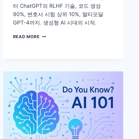
터 ChatGPT의 RLHF 기술, 코드 생성
90%, 변호사 시험 상위 10%, 멀티모달
GPT-4까지. 생성형 AI 시대의 시작.
[AI
READ MORE
101]
GPT
–
창
의
적
인
글
을
쓰
는
AI