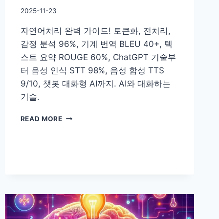
By
2025-11-23
DoYouKnow
자연어처리 완벽 가이드! 토큰화, 전처리,
감정 분석 96%, 기계 번역 BLEU 40+, 텍
스트 요약 ROUGE 60%, ChatGPT 기술부
터 음성 인식 STT 98%, 음성 합성 TTS
9/10, 챗봇 대화형 AI까지. AI와 대화하는
기술.
[AI
READ MORE
101]
자
연
어
처
리
(NLP)
–
AI