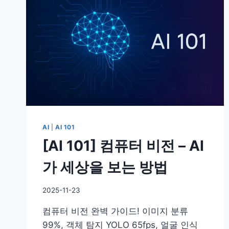
패
의
진
짜
원
인
–
데
이
터
품
질
AI
|
AI 101
과
[AI 101] 컴퓨터 비전 – AI
정
제
가 세상을 보는 방법
의
모
든
By
2025-11-23
것
DoYouKnow
컴퓨터 비전 완벽 가이드! 이미지 분류
99%, 객체 탐지 YOLO 65fps, 얼굴 인식