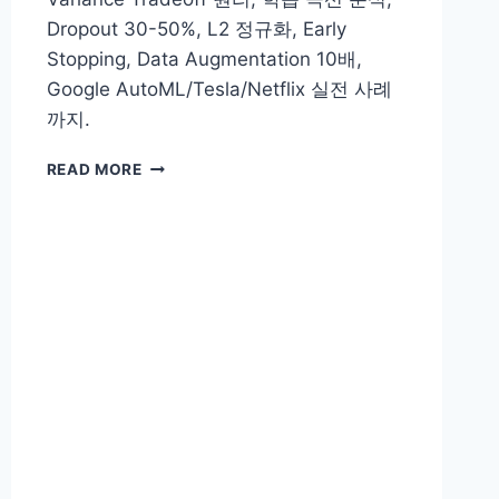
위
Dropout 30-50%, L2 정규화, Early
에
서
Stopping, Data Augmentation 10배,
AI
Google AutoML/Tesla/Netflix 실전 사례
만
까지.
들
기
과
READ MORE
적
합
해
결
못
하
면
AI
프
로
젝
트
70%
실