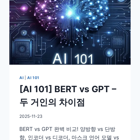
AI
가
당
신
의
취
향
을
아
는
방
법
AI
|
AI 101
[AI 101] BERT vs GPT –
두 거인의 차이점
By
2025-11-23
DoYouKnow
BERT vs GPT 완벽 비교! 양방향 vs 단방
향, 인코더 vs 디코더, 마스크 언어 모델 vs