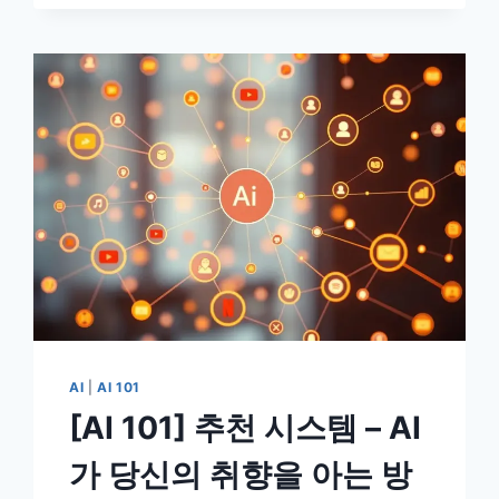
못
믿
는
이
유
–
설
명
가
능
한
AI(XAI)
완
벽
가
이
AI
|
AI 101
드
[AI 101] 추천 시스템 – AI
가 당신의 취향을 아는 방