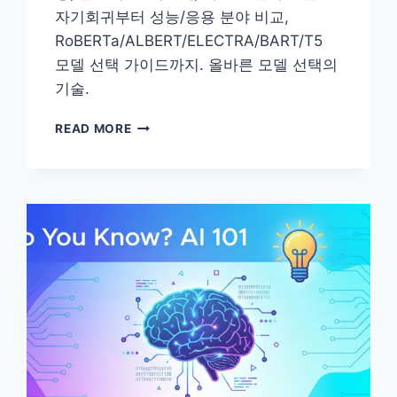
자기회귀부터 성능/응용 분야 비교,
RoBERTa/ALBERT/ELECTRA/BART/T5
모델 선택 가이드까지. 올바른 모델 선택의
기술.
[AI
READ MORE
101]
BERT
VS
GPT
–
두
거
인
의
차
이
점