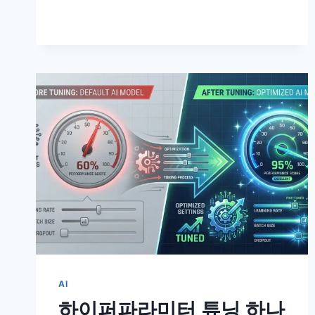
배
활
용
법
–
PROMPT
ENGINEERING
완
벽
마
스
터
가
이
드
AI
하이퍼파라미터 튜닝 하나