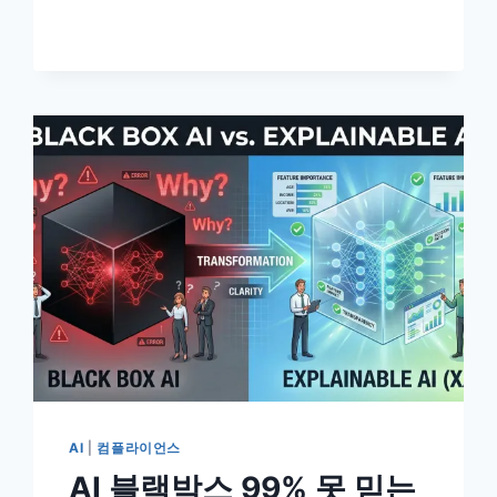
차
별
하
는
충
격
적
이
유
–
데
이
터
편
향
과
공
정
성
AI
|
컴플라이언스
의
AI 블랙박스 99% 못 믿는
모