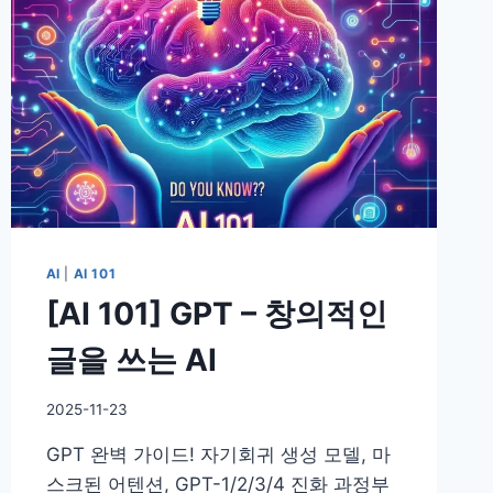
와
대
화
하
기
AI
|
AI 101
[AI 101] GPT – 창의적인
글을 쓰는 AI
By
2025-11-23
DoYouKnow
GPT 완벽 가이드! 자기회귀 생성 모델, 마
스크된 어텐션, GPT-1/2/3/4 진화 과정부