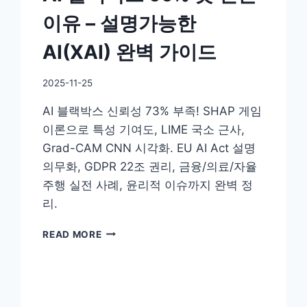
든
이유 – 설명가능한
것
AI(XAI) 완벽 가이드
By
2025-11-25
DoYouKnow
AI 블랙박스 신뢰성 73% 부족! SHAP 게임
이론으로 특성 기여도, LIME 국소 근사,
Grad-CAM CNN 시각화. EU AI Act 설명
의무화, GDPR 22조 권리, 금융/의료/자율
주행 실전 사례, 윤리적 이슈까지 완벽 정
리.
AI
READ MORE
블
랙
박
스
99%